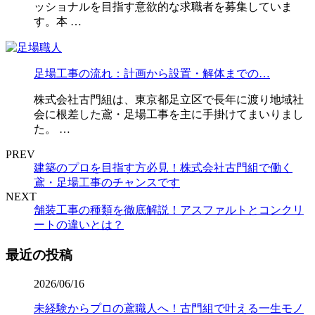
ッショナルを目指す意欲的な求職者を募集していま
す。本 …
足場工事の流れ：計画から設置・解体までの…
株式会社古門組は、東京都足立区で長年に渡り地域社
会に根差した鳶・足場工事を主に手掛けてまいりまし
た。 …
PREV
建築のプロを目指す方必見！株式会社古門組で働く
鳶・足場工事のチャンスです
NEXT
舗装工事の種類を徹底解説！アスファルトとコンクリ
ートの違いとは？
最近の投稿
2026/06/16
未経験からプロの鳶職人へ！古門組で叶える一生モノ